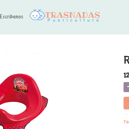
Escríbenos
R
12
Té