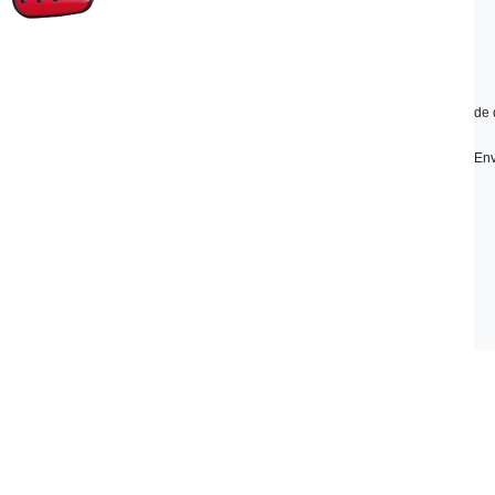
de 
Env